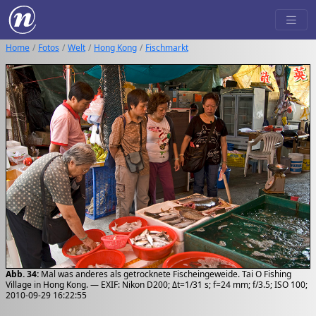
Home
Fotos
Welt
Hong Kong
Fischmarkt
Abb. 34:
Mal was anderes als getrocknete Fischeingeweide. Tai O Fishing
Village in Hong Kong. — EXIF: Nikon D200; Δt=1/31 s; f=24 mm; f/3.5; ISO 100;
2010-09-29 16:22:55