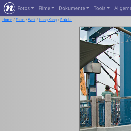
Fotos
Filme
Dokumente
Tools
Allgem
Home
Fotos
Welt
Hong Kong
Brücke