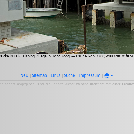
rücke in Tai O Fishing Village in Hong Kong. — EXIF: Nikon D200; Δt=1/200 s; f=2
Neu
|
Sitemap
|
Links
|
Suche
|
Impressum
|
ht anders angegeben, sind die Inhalte dieser Website lizenziert mit einer
Creativ