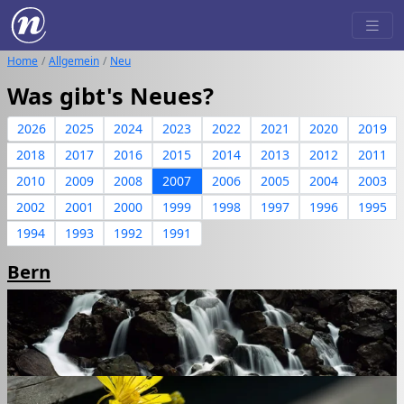
Home
Allgemein
Neu
Was gibt's Neues?
2026
2025
2024
2023
2022
2021
2020
2019
2018
2017
2016
2015
2014
2013
2012
2011
2010
2009
2008
2007
2006
2005
2004
2003
2002
2001
2000
1999
1998
1997
1996
1995
1994
1993
1992
1991
Bern