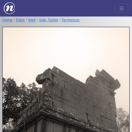
Home
Fotos
Welt
Side, Türkei
Termessos