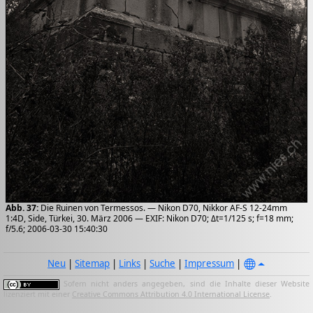
Abb. 37:
Die Ruinen von Termessos. — Nikon D70, Nikkor AF-S 12-24mm
1:4D, Side, Türkei, 30. März 2006 — EXIF: Nikon D70; Δt=1/125 s; f=18 mm;
f/5.6; 2006-03-30 15:40:30
Neu
|
Sitemap
|
Links
|
Suche
|
Impressum
|
Sofern nicht anders angegeben, sind die Inhalte dieser Website
lizenziert mit einer
Creative Commons Attribution 4.0 International License
.