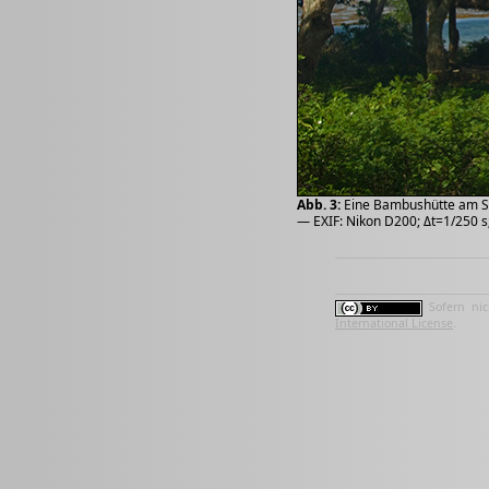
Abb. 3:
Eine Bambushütte am Str
— EXIF: Nikon D200; Δt=1/250 s
Sofern nic
International License
.