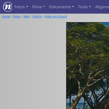
Fotos
Filme
Dokumente
Tools
Allgem
Home
Fotos
Welt
Fidschi
Hütte am Strand