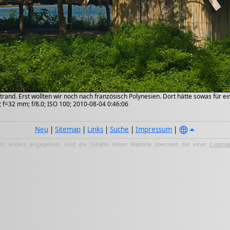
and. Erst wollten wir noch nach französisch Polynesien. Dort hätte sowas für e
; f=32 mm; f/8.0; ISO 100; 2010-08-04 0:46:06
Neu
|
Sitemap
|
Links
|
Suche
|
Impressum
|
ht anders angegeben, sind die Inhalte dieser Website lizenziert mit einer
Creativ