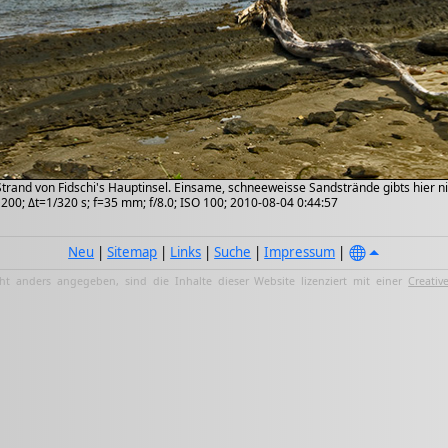
trand von Fidschi's Hauptinsel. Einsame, schneeweisse Sandstrände gibts hier ni
200; Δt=1/320 s; f=35 mm; f/8.0; ISO 100; 2010-08-04 0:44:57
Neu
|
Sitemap
|
Links
|
Suche
|
Impressum
|
ht anders angegeben, sind die Inhalte dieser Website lizenziert mit einer
Creativ