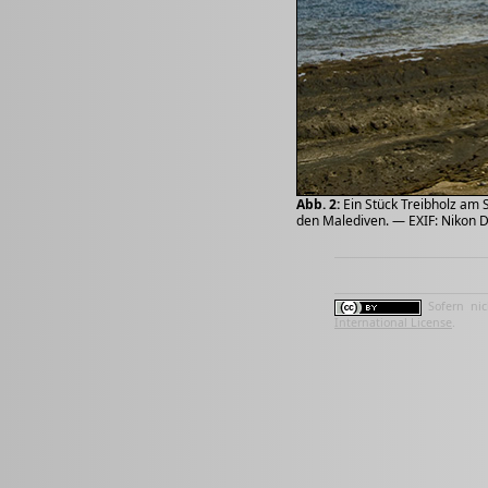
Abb. 2:
Ein Stück Treibholz am S
den Malediven. — EXIF: Nikon D
Sofern nic
International License
.