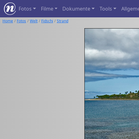
Fotos
Filme
Dokumente
Tools
Allgem
Home
Fotos
Welt
Fidschi
Strand