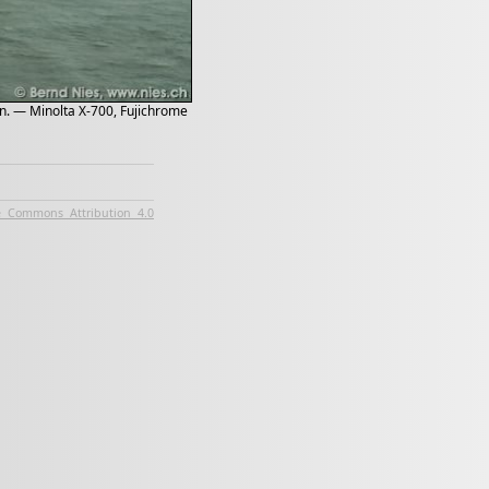
n. — Minolta X-700, Fujichrome
e Commons Attribution 4.0