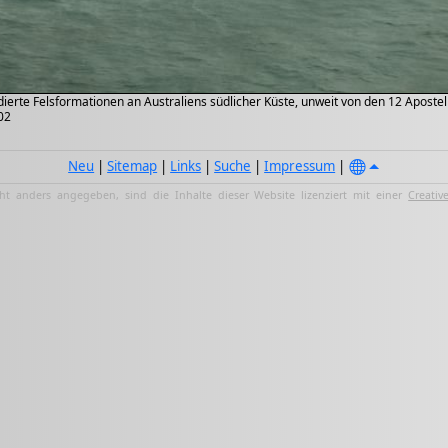
erte Felsformationen an Australiens südlicher Küste, unweit von den 12 Apostel
02
Neu
|
Sitemap
|
Links
|
Suche
|
Impressum
|
ht anders angegeben, sind die Inhalte dieser Website lizenziert mit einer
Creativ