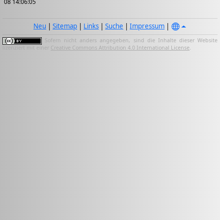
08 14:06:05
Neu
|
Sitemap
|
Links
|
Suche
|
Impressum
|
Sofern nicht anders angegeben, sind die Inhalte dieser Website
lizenziert mit einer
Creative Commons Attribution 4.0 International License
.