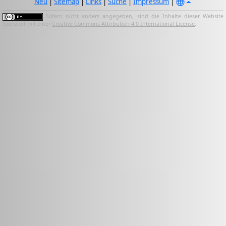
Neu
|
Sitemap
|
Links
|
Suche
|
Impressum
|
Sofern nicht anders angegeben, sind die Inhalte dieser Website
lizenziert mit einer
Creative Commons Attribution 4.0 International License
.