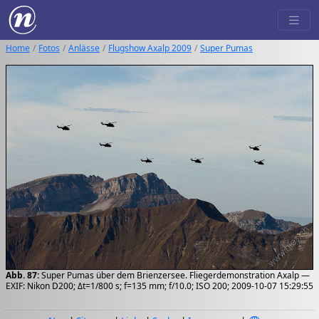
Home
Fotos
Anlässe
Flugshow Axalp 2009
Super Pumas
Abb. 87:
Super Pumas über dem Brienzersee. Fliegerdemonstration Axalp —
EXIF: Nikon D200; Δt=1/800 s; f=135 mm; f/10.0; ISO 200; 2009-10-07 15:29:55