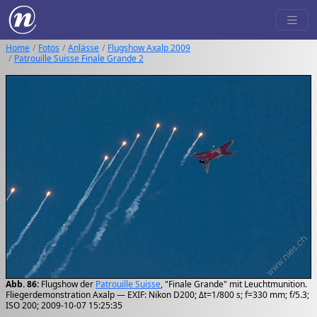
Home
Fotos
Anlässe
Flugshow Axalp 2009
Patrouille Suisse Finale Grande 2
Abb. 86:
Flugshow der
Patrouille Suisse
, "Finale Grande" mit Leuchtmunition.
Fliegerdemonstration Axalp — EXIF: Nikon D200; Δt=1/800 s; f=330 mm; f/5.3;
ISO 200; 2009-10-07 15:25:35