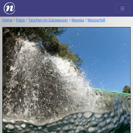
Home
Fotos
Tauchen im Süsswasser
Maggia
Wasserfall