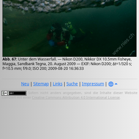
Abb. 67:
Unter dem Wasserfall. — Nikon D200, Nikkor DX 10.5mm Fisheye,
Maggia, Sandbank Tegna, 20. August 2009 — EXIF: Nikon D200; Δt=1/320 s;
f=10.5 mm; f/9.0; ISO 200; 2009-08-20 16:36:33
Neu
|
Sitemap
|
Links
|
Suche
|
Impressum
|
Sofern nicht anders angegeben, sind die Inhalte dieser Website
lizenziert mit einer
Creative Commons Attribution 4.0 International License
.