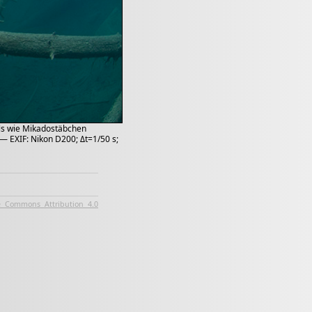
ls wie Mikadostäbchen
— EXIF: Nikon D200; Δt=1/50 s;
e Commons Attribution 4.0