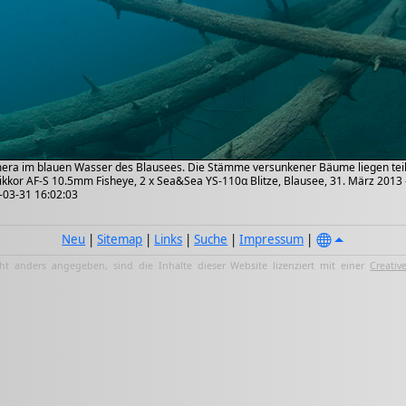
mera im blauen Wasser des Blausees. Die Stämme versunkener Bäume liegen tei
kkor AF-S 10.5mm Fisheye, 2 x Sea&Sea YS-110α Blitze, Blausee, 31. März 2013 
3-03-31 16:02:03
Neu
|
Sitemap
|
Links
|
Suche
|
Impressum
|
ht anders angegeben, sind die Inhalte dieser Website lizenziert mit einer
Creativ