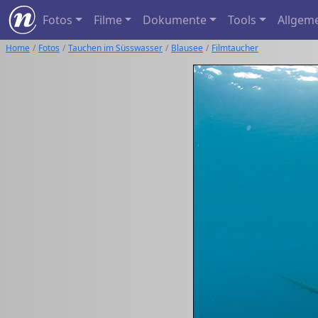
Fotos
Filme
Dokumente
Tools
Allgem
Home
Fotos
Tauchen im Süsswasser
Blausee
Filmtaucher