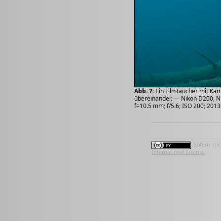
Abb. 7:
Ein Filmtaucher mit Ka
übereinander. — Nikon D200, Ni
f=10.5 mm; f/5.6; ISO 200; 201
Sofern nic
International License
.