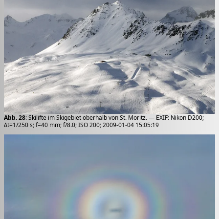
Abb. 28
: Skilifte im Skigebiet oberhalb von St. Moritz. — EXIF: Nikon D200;
Δt=1/250 s; f=40 mm; f/8.0; ISO 200; 2009-01-04 15:05:19