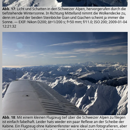
Abb. 17
: Licht und Schatten in den Schweizer Alpen, hervorgerufen durch die
tiefstehende Wintersonne. In Richtung Mittelland nimmt die Wolkendecke zu,
denn im Land der beiden Steinböcke Gian und Giachen scheint ja immer die
Sonne. — EXIF: Nikon D200; Δt=1/200 s; f=50 mm; f/11.0; ISO 200; 2009-01-04
12:21:32
Abb. 18
: Mit einem kleinen Flugzeug tief über die Schweizer Alpen zu filegen
ist einfach fabelhaft. Leider hats wieder ein paar Reflexe an der Scheibe der
Kabine. Ein Flugzeug ohne Kabinenfenster wäre ideal zum fotografieren, aber