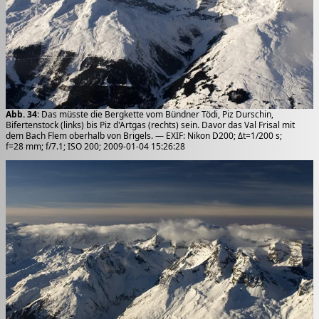
Abb. 34
: Das müsste die Bergkette vom Bündner Tödi, Piz Durschin,
Bifertenstock (links) bis Piz d'Artgas (rechts) sein. Davor das Val Frisal mit
dem Bach Flem oberhalb von Brigels. — EXIF: Nikon D200; Δt=1/200 s;
f=28 mm; f/7.1; ISO 200; 2009-01-04 15:26:28