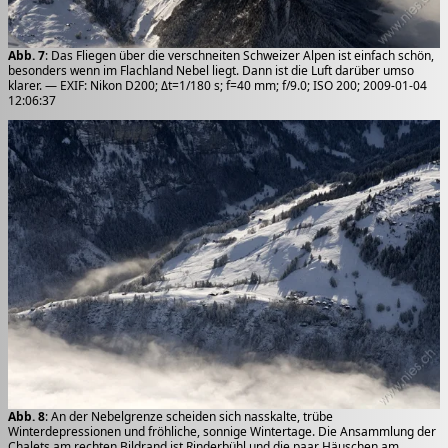
Abb. 7
: Das Fliegen über die verschneiten Schweizer Alpen ist einfach schön,
besonders wenn im Flachland Nebel liegt. Dann ist die Luft darüber umso
klarer. — EXIF: Nikon D200; Δt=1/180 s; f=40 mm; f/9.0; ISO 200; 2009-01-04
12:06:37
Abb. 8
: An der Nebelgrenze scheiden sich nasskalte, trübe
Winterdepressionen und fröhliche, sonnige Wintertage. Die Ansammlung der
Chalets am rechten Bildrand ist Rinderbühl und die paar Häuschen am