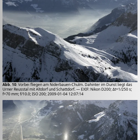
Abb. 10
: Vorbei fliegen am Niderbauen-Chulm. Dahinter im Dunst liegt das
Urner Reusstal mit Altdorf und Schattdorf. — EXIF: Nikon D200; Δt=1/250 s;
f=70 mm; f/10.0; ISO 200; 2009-01-04 12:07:14