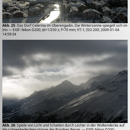
Abb. 25
: Das Dorf Celerina im Oberengadin. Die Wintersonne spiegelt sich im
Inn — EXIF: Nikon D200; Δt=1/250 s; f=70 mm; f/7.1; ISO 200; 2009-01-04
14:59:34
Abb. 26
: Spiele von Licht und Schatten durch Löcher in der Wolkendecke auf
die schneebedeckten Hänge der Bündner Berge. — EXIF: Nikon D200;