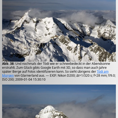
Abb. 38
: Und nochmals der Tödi wie er schneebedeckt in der Abendsonne
erstrahlt. Zum Glück gibts Google Earth mit 3D, so dass man auch Jahre
später Berge auf Fotos identifizieren kann. So sieht übrigens der
Tödi am
Morgen
von Glarnerland aus. — EXIF: Nikon D200; Δt=1/320 s; f=28 mm; f/9.0;
ISO 200; 2009-01-04 15:30:10