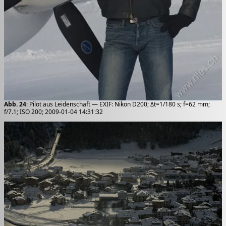
Abb. 24
: Pilot aus Leidenschaft — EXIF: Nikon D200; Δt=1/180 s; f=62 mm;
f/7.1; ISO 200; 2009-01-04 14:31:32