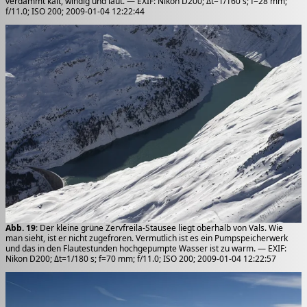
verdammt kalt, windig und laut. — EXIF: Nikon D200; Δt=1/160 s; f=28 mm;
f/11.0; ISO 200; 2009-01-04 12:22:44
Abb. 19
: Der kleine grüne Zervfreila-Stausee liegt oberhalb von Vals. Wie
man sieht, ist er nicht zugefroren. Vermutlich ist es ein Pumpspeicherwerk
und das in den Flautestunden hochgepumpte Wasser ist zu warm. — EXIF:
Nikon D200; Δt=1/180 s; f=70 mm; f/11.0; ISO 200; 2009-01-04 12:22:57