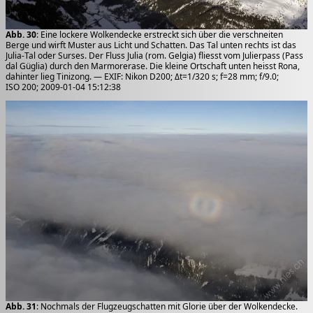
Abb. 30
: Eine lockere Wolkendecke erstreckt sich über die verschneiten
Berge und wirft Muster aus Licht und Schatten. Das Tal unten rechts ist das
Julia-Tal oder Surses. Der Fluss Julia (rom. Gelgia) fliesst vom Julierpass (Pass
dal Güglia) durch den Marmorerase. Die kleine Ortschaft unten heisst Rona,
dahinter lieg Tinizong. — EXIF: Nikon D200; Δt=1/320 s; f=28 mm; f/9.0;
ISO 200; 2009-01-04 15:12:38
Abb. 31
: Nochmals der Flugzeugschatten mit Glorie über der Wolkendecke.