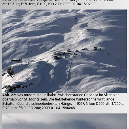
Δt=1/350 s; f=70 mm; f/10.0; ISO 200; 2009-01-04 15:02:39
Abb. 27
: Das müsste die Seilbahn-Zwischenstation Corviglia im Skigebiet
oberhalb von St. Moritz sein. Die tiefstehende Wintersonne wirft lange
Schatten über die schneebedeckten Hänge. — EXIF: Nikon D200; Δt=1/250 s;
f=70 mm; f/8.0; ISO 200; 2009-01-04 15:04:48