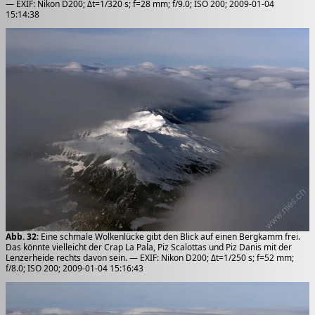
— EXIF: Nikon D200; Δt=1/320 s; f=28 mm; f/9.0; ISO 200; 2009-01-04
15:14:38
Abb. 32
: Eine schmale Wolkenlücke gibt den Blick auf einen Bergkamm frei.
Das könnte vielleicht der Crap La Pala, Piz Scalottas und Piz Danis mit der
Lenzerheide rechts davon sein. — EXIF: Nikon D200; Δt=1/250 s; f=52 mm;
f/8.0; ISO 200; 2009-01-04 15:16:43