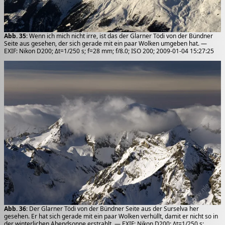
Abb. 35
: Wenn ich mich nicht irre, ist das der Glarner Tödi von der Bündner
Seite aus gesehen, der sich gerade mit ein paar Wolken umgeben hat. —
EXIF: Nikon D200; Δt=1/250 s; f=28 mm; f/8.0; ISO 200; 2009-01-04 15:27:25
Abb. 36
: Der Glarner Tödi von der Bündner Seite aus der Surselva her
gesehen. Er hat sich gerade mit ein paar Wolken verhüllt, damit er nicht so in
der winterlichen Abendsonne erstrahlt. — EXIF: Nikon D200; Δt=1/250 s;