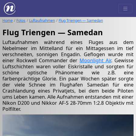
Home
Fotos
Luftaufnahmen
Flug Triengen — Samedan
Flug Triengen — Samedan
Luftaufnahmen während eines Fluges aus dem
Nebelmeer im Mittelland für ein Mittagessen im tief
verschneiten, sonnigen Engadin. Geflogen wurde mit
einer Rockwell Commander der
Moonlight Air
. Gewisse
Luftschichten waren voller Eiskristalle und sorgten für
schöne optische Phänomene wie z.B. eine
farbenprächtige Glorie. Ein paar Wochen später sorgte
der viele Schnee im Flughafen Samedan für eine
Crashlandung eines Privatjets, bei dem beide Piloten
ums Leben kamen. Alle Aufnahmen entstanden mit einer
Nikon D200 und Nikkor AF-S 28-70mm 1:2.8 Objektiv mit
Polfilter.