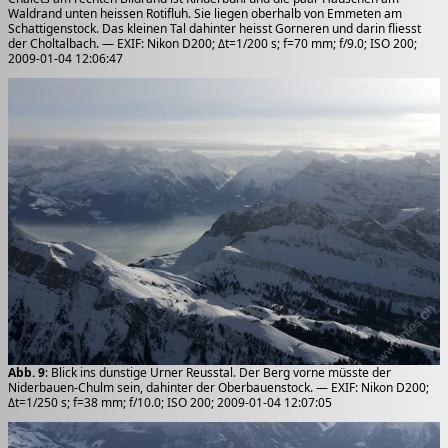
Waldrand unten heissen Rotifluh. Sie liegen oberhalb von Emmeten am
Schattigenstock. Das kleinen Tal dahinter heisst Gorneren und darin fliesst
der Choltalbach. — EXIF: Nikon D200; Δt=1/200 s; f=70 mm; f/9.0; ISO 200;
2009-01-04 12:06:47
Abb. 9
: Blick ins dunstige Urner Reusstal. Der Berg vorne müsste der
Niderbauen-Chulm sein, dahinter der Oberbauenstock. — EXIF: Nikon D200;
Δt=1/250 s; f=38 mm; f/10.0; ISO 200; 2009-01-04 12:07:05