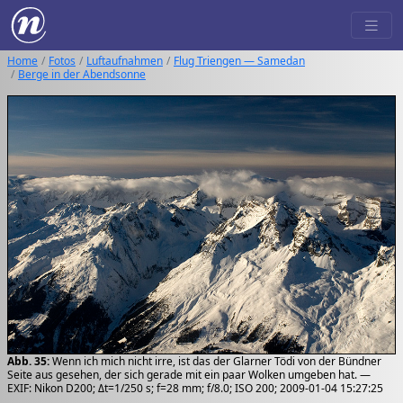
Home
Fotos
Luftaufnahmen
Flug Triengen — Samedan
Berge in der Abendsonne
Abb. 35:
Wenn ich mich nicht irre, ist das der Glarner Tödi von der Bündner
Seite aus gesehen, der sich gerade mit ein paar Wolken umgeben hat. —
EXIF: Nikon D200; Δt=1/250 s; f=28 mm; f/8.0; ISO 200; 2009-01-04 15:27:25