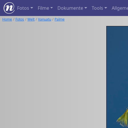
Fotos
Filme
Dokumente
Tools
Allgem
Home
Fotos
Welt
Vanuatu
Palme