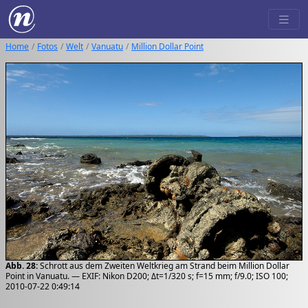
Home
Fotos
Welt
Vanuatu
Million Dollar Point
Abb. 28:
Schrott aus dem Zweiten Weltkrieg am Strand beim Million Dollar
Point in Vanuatu. — EXIF: Nikon D200; Δt=1/320 s; f=15 mm; f/9.0; ISO 100;
2010-07-22 0:49:14