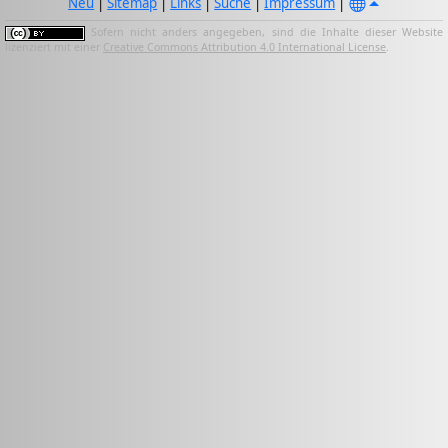
Neu
|
Sitemap
|
Links
|
Suche
|
Impressum
|
Sofern nicht anders angegeben, sind die Inhalte dieser Website
lizenziert mit einer
Creative Commons Attribution 4.0 International License
.