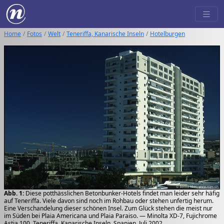
Home
Fotos
Welt
Teneriffa, Kanarische Inseln
Hotelburgen
Abb. 1:
Diese potthässlichen Betonbunker-Hotels findet man leider sehr häfig
auf Teneriffa. Viele davon sind noch im Rohbau oder stehen unfertig herum.
Eine Verschandelung dieser schönen Insel. Zum Glück stehen die meist nur
im Süden bei Plaia Americana und Plaia Paraiso. — Minolta XD-7, Fujichrome
Astia 100, Teneriffa, Kanarische Inseln, Spanien, Juli 2002