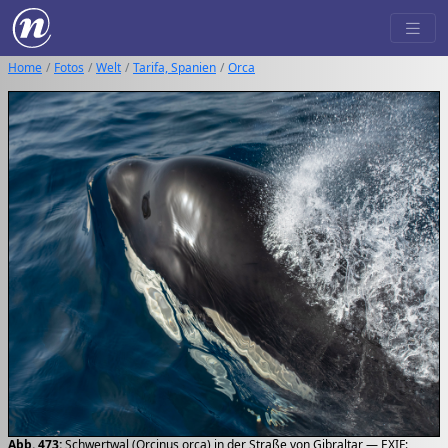
Home
Fotos
Welt
Tarifa, Spanien
Orca
Abb. 473:
Schwertwal (Orcinus orca) in der Straße von Gibraltar — EXIF: