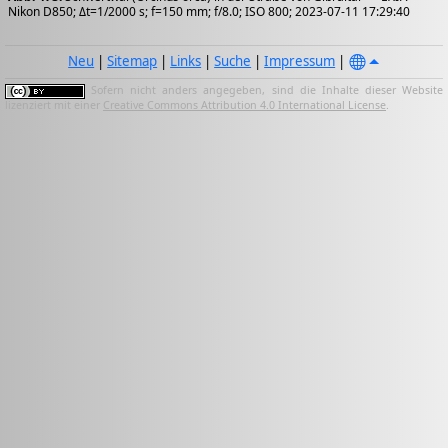
Nikon D850; Δt=1/2000 s; f=150 mm; f/8.0; ISO 800; 2023-07-11 17:29:40
Neu
|
Sitemap
|
Links
|
Suche
|
Impressum
|
Sofern nicht anders angegeben, sind die Inhalte dieser Website
lizenziert mit einer
Creative Commons Attribution 4.0 International License
.