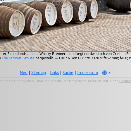
ei, Schottlands älteste Whisky-Brennerei und liegt nordwestlich von Crieff in Pe
y
The Famous Grouse
hergestellt. — EXIF: Nikon D3; Δt=1/320 s; f=62 mm; f/8.0;
Neu
|
Sitemap
|
Links
|
Suche
|
Impressum
|
ht anders angegeben, sind die Inhalte dieser Website lizenziert mit einer
Creativ