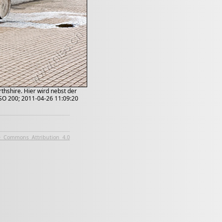
rthshire. Hier wird nebst der
 ISO 200; 2011-04-26 11:09:20
e Commons Attribution 4.0