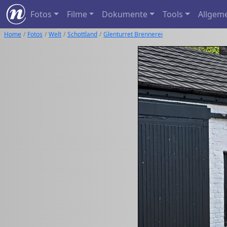
Fotos
Filme
Dokumente
Tools
Allgem
Home
Fotos
Welt
Schottland
Glenturret Brennerei