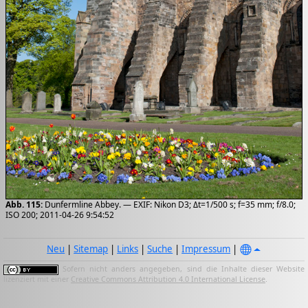
Abb. 115:
Dunfermline Abbey. — EXIF: Nikon D3; Δt=1/500 s; f=35 mm; f/8.0;
ISO 200; 2011-04-26 9:54:52
Neu
|
Sitemap
|
Links
|
Suche
|
Impressum
|
Sofern nicht anders angegeben, sind die Inhalte dieser Website
lizenziert mit einer
Creative Commons Attribution 4.0 International License
.