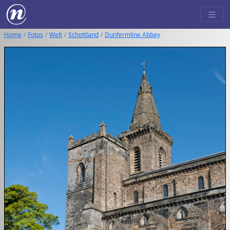
Home
Fotos
Welt
Schottland
Dunfermline Abbey