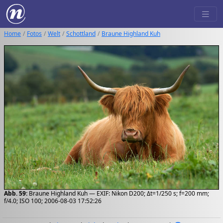
Home
Fotos
Welt
Schottland
Braune Highland Kuh
Abb. 59:
Braune Highland Kuh — EXIF: Nikon D200; Δt=1/250 s; f=200 mm;
f/4.0; ISO 100; 2006-08-03 17:52:26