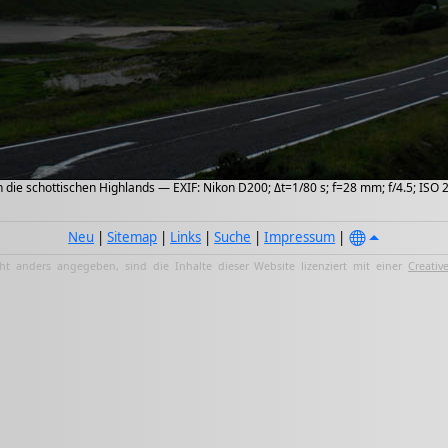
 die schottischen Highlands — EXIF: Nikon D200; Δt=1/80 s; f=28 mm; f/4.5; ISO 
Neu
|
Sitemap
|
Links
|
Suche
|
Impressum
|
ht anders angegeben, sind die Inhalte dieser Website lizenziert mit einer
Creativ