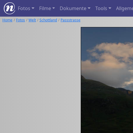
Fotos
Filme
Dokumente
Tools
Allgem
Home
Fotos
Welt
Schottland
Passstrasse