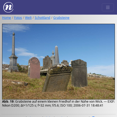
Home
Fotos
Welt
Schottland
Grabsteine
Abb. 19:
Grabsteine auf einem kleinen Friedhof in der Nähe von Wick. — EXIF:
Nikon D200; Δt=1/125 s; f=32 mm; f/5.6; ISO 100; 2006-07-31 18:48:41