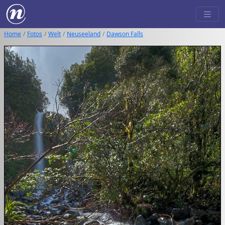
Home
Fotos
Welt
Neuseeland
Dawson Falls