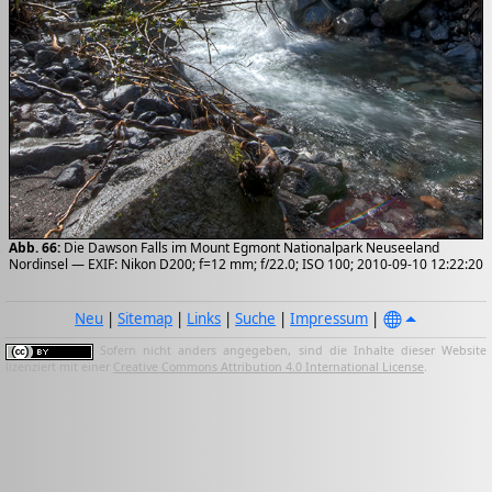
Abb. 66:
Die Dawson Falls im Mount Egmont Nationalpark Neuseeland
Nordinsel — EXIF: Nikon D200; f=12 mm; f/22.0; ISO 100; 2010-09-10 12:22:20
Neu
|
Sitemap
|
Links
|
Suche
|
Impressum
|
Sofern nicht anders angegeben, sind die Inhalte dieser Website
lizenziert mit einer
Creative Commons Attribution 4.0 International License
.