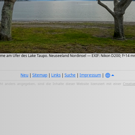
me am Ufer des Lake Taupo. Neuseeland Nordinsel — EXIF: Nikon D200; f=14 mm;
Neu
|
Sitemap
|
Links
|
Suche
|
Impressum
|
ht anders angegeben, sind die Inhalte dieser Website lizenziert mit einer
Creativ