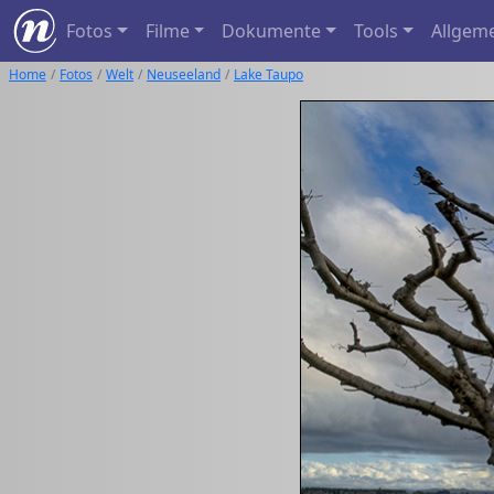
Fotos
Filme
Dokumente
Tools
Allgem
Home
Fotos
Welt
Neuseeland
Lake Taupo