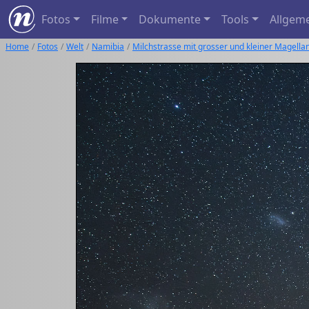
Fotos
Filme
Dokumente
Tools
Allgem
Home
Fotos
Welt
Namibia
Milchstrasse mit grosser und kleiner Magell