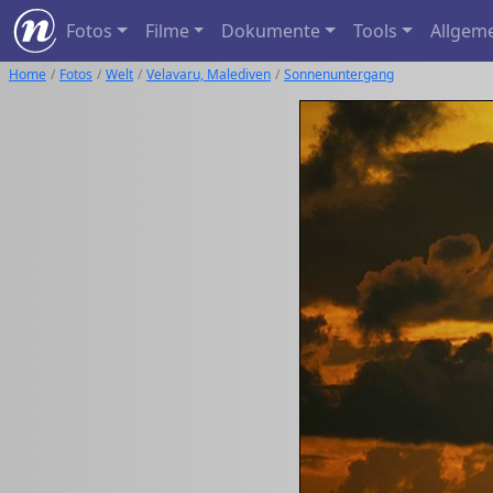
Fotos
Filme
Dokumente
Tools
Allgem
Home
Fotos
Welt
Velavaru, Malediven
Sonnenuntergang