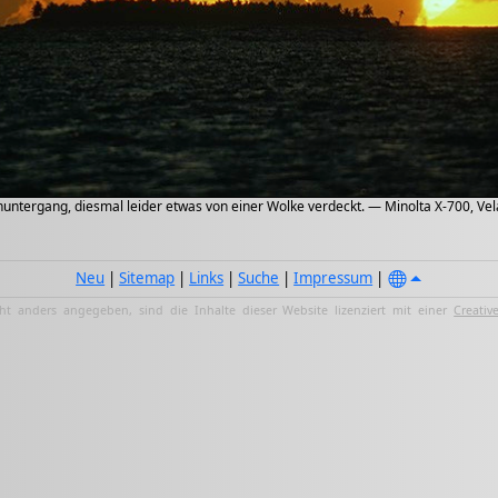
ntergang, diesmal leider etwas von einer Wolke verdeckt. — Minolta X-700, Vela
Neu
|
Sitemap
|
Links
|
Suche
|
Impressum
|
ht anders angegeben, sind die Inhalte dieser Website lizenziert mit einer
Creativ