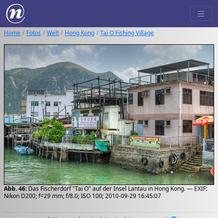
Home
Fotos
Welt
Hong Kong
Tai O Fishing Village
Abb. 46:
Das Fischerdorf "Tai O" auf der Insel Lantau in Hong Kong. — EXIF:
Nikon D200; f=29 mm; f/8.0; ISO 100; 2010-09-29 16:45:07