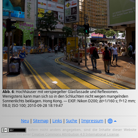
Abb. 6:
Hochhäuser mit verspiegelter Glasfassade und Reflexionen.
Wenigstens kann man sich so in den Schluchten nicht wegen mangelnden
Sonnenlichts beklagen. Hong Kong. — EXIF: Nikon D200; Δt=1/160 s; f=12 mm;
f/8.0; ISO 100; 2010-09-28 18:19:47
Neu
|
Sitemap
|
Links
|
Suche
|
Impressum
|
Sofern nicht anders angegeben, sind die Inhalte dieser Website
lizenziert mit einer
Creative Commons Attribution 4.0 International License
.