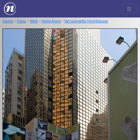
Home
Fotos
Welt
Hong Kong
Verspiegelte Hochhäuser