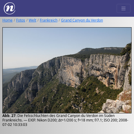
Home
Fotos
Welt
Frankreich
Grand Canyon du Verdon
Abb. 27:
Die Felsschluchten des Grand Canyon du Verdon im Süden
Frankreichs. — EXIF: Nikon D200; Δt=1/200 s; f=18 mm; f/7.1; ISO 200; 2008-
07-02 10:33:03