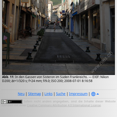
Abb. 11:
In den Gassen von Sisteron im Süden Frankreichs. — EXIF: Nikon
D200; Δt=1/320 s; f=24 mm; f/9.0; ISO 200; 2008-07-01 8:16:58
Neu
|
Sitemap
|
Links
|
Suche
|
Impressum
|
Sofern nicht anders angegeben, sind die Inhalte dieser Website
lizenziert mit einer
Creative Commons Attribution 4.0 International License
.