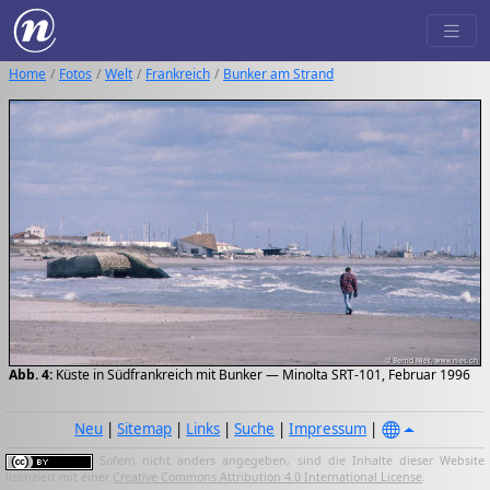
Home
Fotos
Welt
Frankreich
Bunker am Strand
Abb. 4:
Küste in Südfrankreich mit Bunker — Minolta SRT-101, Februar 1996
Neu
|
Sitemap
|
Links
|
Suche
|
Impressum
|
Sofern nicht anders angegeben, sind die Inhalte dieser Website
lizenziert mit einer
Creative Commons Attribution 4.0 International License
.