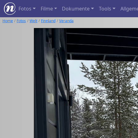
Fotos
Filme
Dokumente
Tools
Allgem
Home
Fotos
Welt
Finnland
Veranda