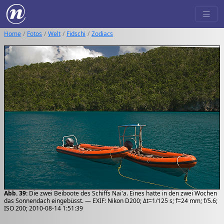
Home
Fotos
Welt
Fidschi
Zodiacs
Abb. 39:
Die zwei Beiboote des Schiffs Nai'a. Eines hatte in den zwei Wochen
das Sonnendach eingebüsst. — EXIF: Nikon D200; Δt=1/125 s; f=24 mm; f/5.6;
ISO 200; 2010-08-14 1:51:39