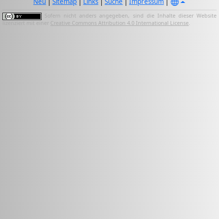
Neu
|
Sitemap
|
Links
|
Suche
|
Impressum
|
Sofern nicht anders angegeben, sind die Inhalte dieser Website
lizenziert mit einer
Creative Commons Attribution 4.0 International License
.