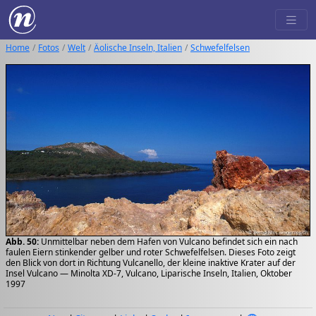
Home
Fotos
Welt
Äolische Inseln, Italien
Schwefelfelsen
Abb. 50:
Unmittelbar neben dem Hafen von Vulcano befindet sich ein nach
faulen Eiern stinkender gelber und roter Schwefelfelsen. Dieses Foto zeigt
den Blick von dort in Richtung Vulcanello, der kleine inaktive Krater auf der
Insel Vulcano — Minolta XD-7, Vulcano, Liparische Inseln, Italien, Oktober
1997