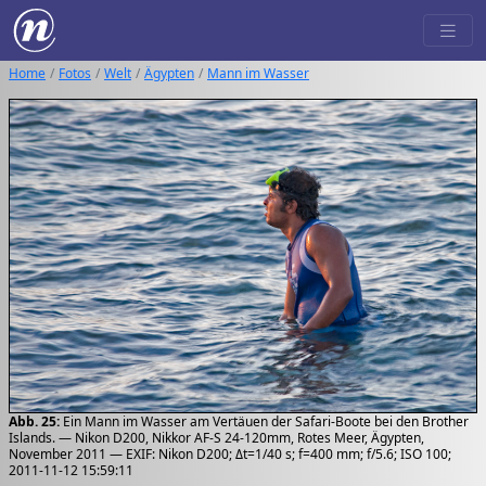
Home
Fotos
Welt
Ägypten
Mann im Wasser
Abb. 25:
Ein Mann im Wasser am Vertäuen der Safari-Boote bei den Brother
Islands. — Nikon D200, Nikkor AF-S 24-120mm, Rotes Meer, Ägypten,
November 2011 — EXIF: Nikon D200; Δt=1/40 s; f=400 mm; f/5.6; ISO 100;
2011-11-12 15:59:11