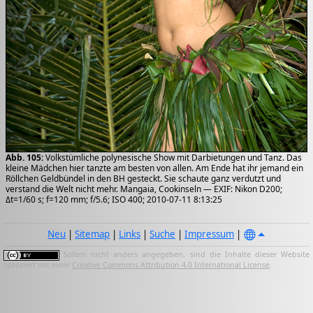
Abb. 105:
Volkstümliche polynesische Show mit Darbietungen und Tanz. Das
kleine Mädchen hier tanzte am besten von allen. Am Ende hat ihr jemand ein
Röllchen Geldbündel in den BH gesteckt. Sie schaute ganz verdutzt und
verstand die Welt nicht mehr. Mangaia, Cookinseln — EXIF: Nikon D200;
Δt=1/60 s; f=120 mm; f/5.6; ISO 400; 2010-07-11 8:13:25
Neu
|
Sitemap
|
Links
|
Suche
|
Impressum
|
Sofern nicht anders angegeben, sind die Inhalte dieser Website
lizenziert mit einer
Creative Commons Attribution 4.0 International License
.