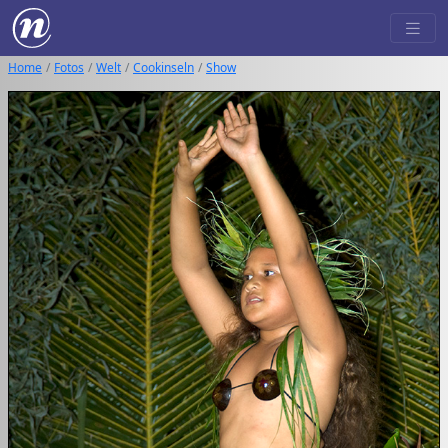
Home
Fotos
Welt
Cookinseln
Show