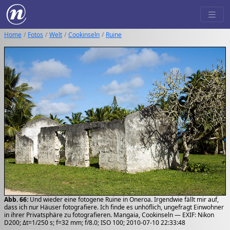
Home
Fotos
Welt
Cookinseln
Ruine
Abb. 66:
Und wieder eine fotogene Ruine in Oneroa. Irgendwie fällt mir auf,
dass ich nur Häuser fotografiere. Ich finde es unhöflich, ungefragt Einwohner
in ihrer Privatsphäre zu fotografieren. Mangaia, Cookinseln — EXIF: Nikon
D200; Δt=1/250 s; f=32 mm; f/8.0; ISO 100; 2010-07-10 22:33:48