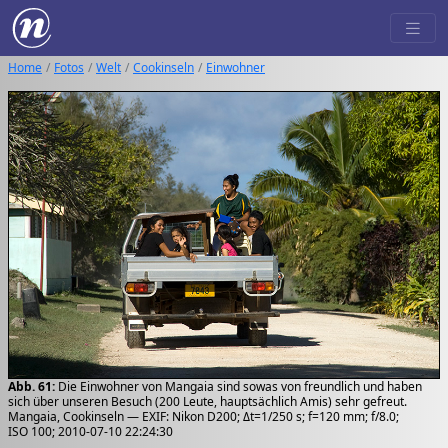
Home
Fotos
Welt
Cookinseln
Einwohner
Abb. 61:
Die Einwohner von Mangaia sind sowas von freundlich und haben
sich über unseren Besuch (200 Leute, hauptsächlich Amis) sehr gefreut.
Mangaia, Cookinseln — EXIF: Nikon D200; Δt=1/250 s; f=120 mm; f/8.0;
ISO 100; 2010-07-10 22:24:30