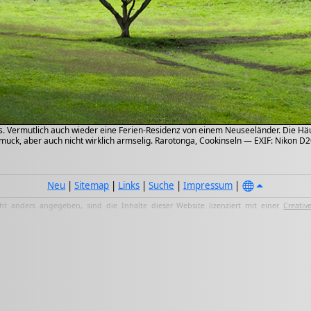
. Vermutlich auch wieder eine Ferien-Residenz von einem Neuseeländer. Die Hä
uck, aber auch nicht wirklich armselig. Rarotonga, Cookinseln — EXIF: Nikon D20
Neu
|
Sitemap
|
Links
|
Suche
|
Impressum
|
ht anders angegeben, sind die Inhalte dieser Website lizenziert mit einer
Creativ