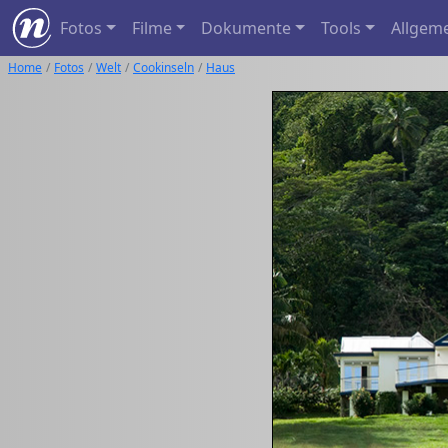
Fotos
Filme
Dokumente
Tools
Allgem
Home
Fotos
Welt
Cookinseln
Haus