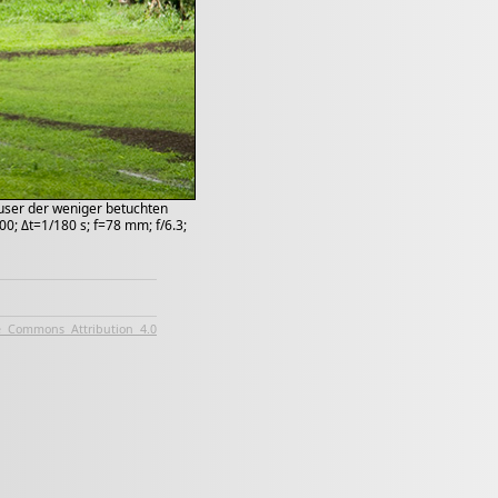
user der weniger betuchten
0; Δt=1/180 s; f=78 mm; f/6.3;
e Commons Attribution 4.0