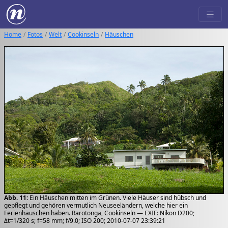
Home
Fotos
Welt
Cookinseln
Häuschen
Abb. 11:
Ein Häuschen mitten im Grünen. Viele Häuser sind hübsch und
gepflegt und gehören vermutlich Neuseeländern, welche hier ein
Ferienhäuschen haben. Rarotonga, Cookinseln — EXIF: Nikon D200;
Δt=1/320 s; f=58 mm; f/9.0; ISO 200; 2010-07-07 23:39:21