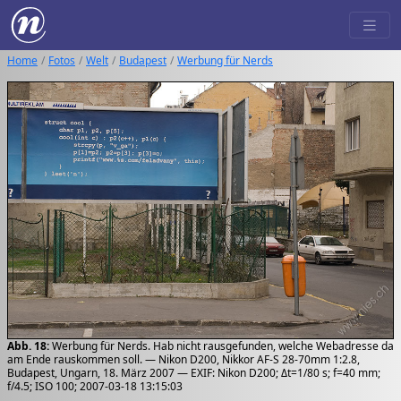
Home
Fotos
Welt
Budapest
Werbung für Nerds
Abb. 18:
Werbung für Nerds. Hab nicht rausgefunden, welche Webadresse da
am Ende rauskommen soll. — Nikon D200, Nikkor AF-S 28-70mm 1:2.8,
Budapest, Ungarn, 18. März 2007 — EXIF: Nikon D200; Δt=1/80 s; f=40 mm;
f/4.5; ISO 100; 2007-03-18 13:15:03