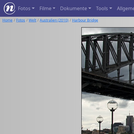
Fotos
Filme
Dokumente
Tools
Allgem
Home
Fotos
Welt
Australien (2010)
Harbour Bridge