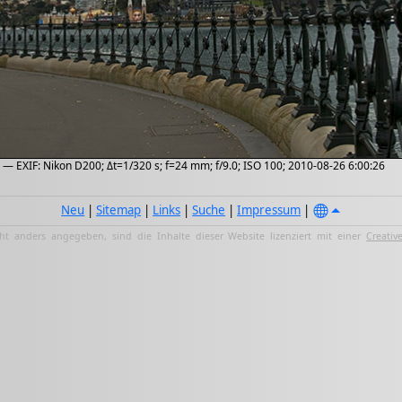
— EXIF: Nikon D200; Δt=1/320 s; f=24 mm; f/9.0; ISO 100; 2010-08-26 6:00:26
Neu
|
Sitemap
|
Links
|
Suche
|
Impressum
|
ht anders angegeben, sind die Inhalte dieser Website lizenziert mit einer
Creativ