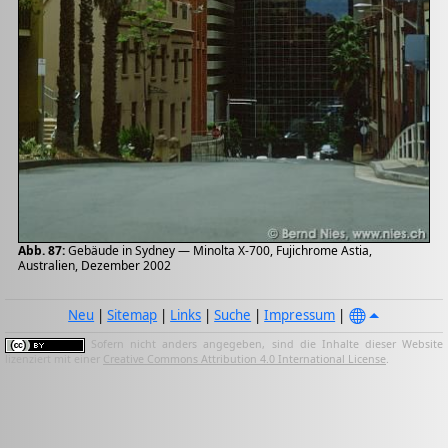
Abb. 87:
Gebäude in Sydney — Minolta X-700, Fujichrome Astia,
Australien, Dezember 2002
Neu
|
Sitemap
|
Links
|
Suche
|
Impressum
|
Sofern nicht anders angegeben, sind die Inhalte dieser Website
lizenziert mit einer
Creative Commons Attribution 4.0 International License
.