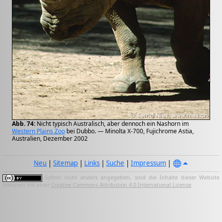
Abb. 74:
Nicht typisch Australisch, aber dennoch ein Nashorn im
Western Plains Zoo
bei Dubbo. — Minolta X-700, Fujichrome Astia,
Australien, Dezember 2002
Neu
|
Sitemap
|
Links
|
Suche
|
Impressum
|
Sofern nicht anders angegeben, sind die Inhalte dieser Website
lizenziert mit einer
Creative Commons Attribution 4.0 International License
.