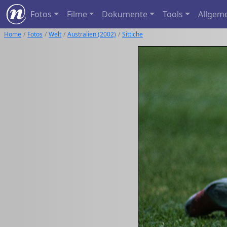
Fotos
Filme
Dokumente
Tools
Allgem
Home
Fotos
Welt
Australien (2002)
Sittiche