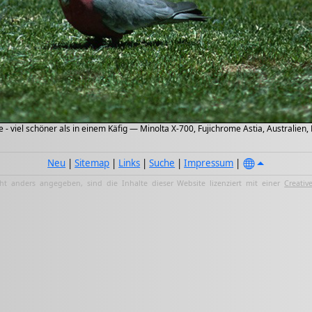
e - viel schöner als in einem Käfig — Minolta X-700, Fujichrome Astia, Australie
Neu
|
Sitemap
|
Links
|
Suche
|
Impressum
|
ht anders angegeben, sind die Inhalte dieser Website lizenziert mit einer
Creativ