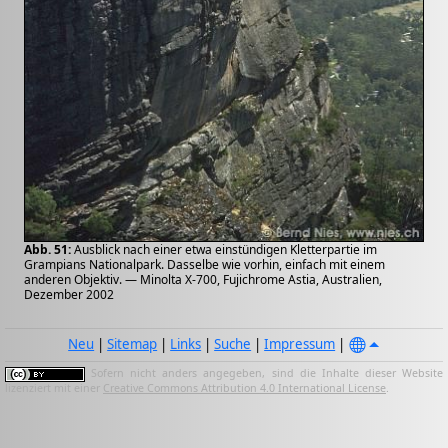
Abb. 51:
Ausblick nach einer etwa einstündigen Kletterpartie im
Grampians Nationalpark. Dasselbe wie vorhin, einfach mit einem
anderen Objektiv. — Minolta X-700, Fujichrome Astia, Australien,
Dezember 2002
Neu
|
Sitemap
|
Links
|
Suche
|
Impressum
|
Sofern nicht anders angegeben, sind die Inhalte dieser Website
lizenziert mit einer
Creative Commons Attribution 4.0 International License
.