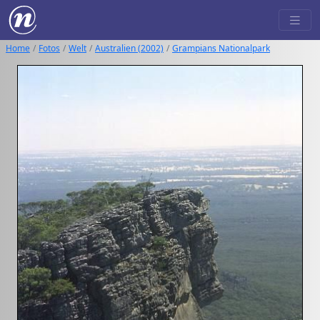
Home
Fotos
Welt
Australien (2002)
Grampians Nationalpark