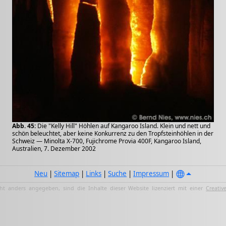
Abb. 45:
Die "Kelly Hill" Höhlen auf Kangaroo Island. Klein und nett und
schön beleuchtet, aber keine Konkurrenz zu den Tropfsteinhöhlen in der
Schweiz — Minolta X-700, Fujichrome Provia 400F, Kangaroo Island,
Australien, 7. Dezember 2002
Neu
|
Sitemap
|
Links
|
Suche
|
Impressum
|
ht anders angegeben, sind die Inhalte dieser Website lizenziert mit einer
Creativ